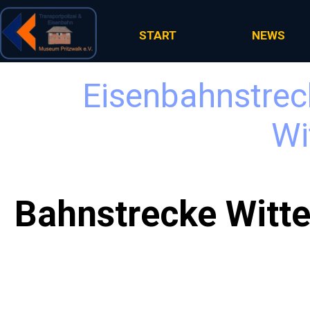
Direkt zum Seiteninhalt
START
NEWS
Eisenbahnstreck
Wi
Bahnstrecke Witt