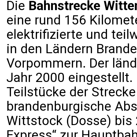
Die
Bahnstrecke Witte
eine rund 156 Kilomete
elektrifizierte und teil
in den Ländern
Brande
Vorpommern
. Der län
Jahr 2000 eingestellt
Teilstücke der Streck
brandenburgische Abs
Wittstock (Dosse)
bis 
Express
“ zur
Hauptba