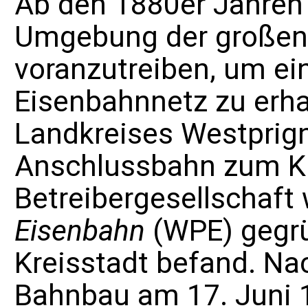
Ab den 1880er Jahren 
Umgebung der großen
voranzutreiben, um ei
Eisenbahnnetz zu erhal
Landkreises Westprign
Anschlussbahn zum 
Betreibergesellschaft
Eisenbahn
(WPE) gegrün
Kreisstadt befand. Na
Bahnbau am 17. Juni 1