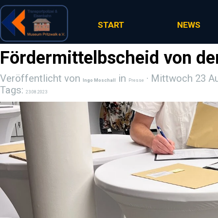
Direkt zum Seiteninhalt
START
NEWS
Fördermittelbscheid von de
Veröffentlicht von
in
· Mittwoch 23 A
Ingo Moschall
Presse
Tags:
23.08.2023