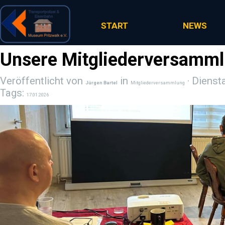
Direkt zum Seiteninhalt
START
NEWS
Unsere Mitgliederversamm
Veröffentlicht von
in
· Dienst
Jürgen Bartel
Mitgliederversammlung
Tags:
17.01.2026