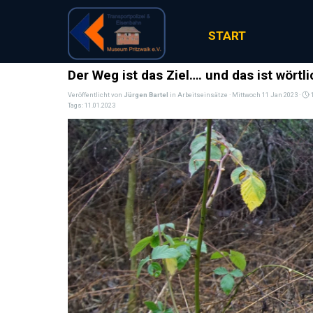
Direkt zum Seiteninhalt
START
Der Weg ist das Ziel…. und das ist wört
Veröffentlicht von
Jürgen Bartel
in
Arbeitseinsätze
· Mittwoch 11 Jan 2023 ·
1
Tags:
11.01.2023