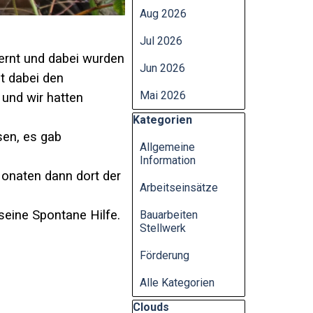
Aug 2026
Jul 2026
ernt und dabei wurden
Jun 2026
t dabei den
Mai 2026
 und wir hatten
Block überspringen Kategorien
Kategorien
en, es gab
Allgemeine
Information
Monaten dann dort der
Arbeitseinsätze
seine Spontane Hilfe.
Bauarbeiten
Stellwerk
Förderung
Alle Kategorien
Block überspringen Clouds
Clouds