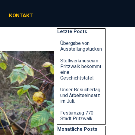
KONTAKT
▼
Block überspringen Letzte Posts
Letzte Posts
Übergabe von
Ausstellungstücken
Stellwerkmuseum
Pritzwalk bekommt
eine
Geschichtstafel.
Unser Besuchertag
und Arbeitseinsatz
im Juli.
Festumzug 770
Stadt Pritzwalk
Block überspringen Monatliche Posts
Monatliche Posts