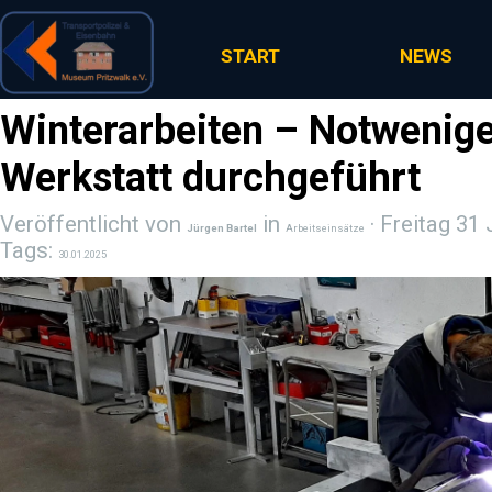
Direkt zum Seiteninhalt
START
NEWS
Winterarbeiten – Notwenige
Werkstatt durchgeführt
Veröffentlicht von
in
· Freitag 31
Jürgen Bartel
Arbeitseinsätze
Tags:
30.01.2025