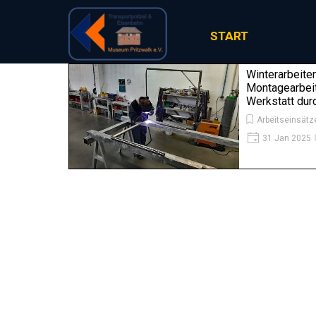
Direkt zum Seiteninhalt
START
Winterarbeite
Montagearbeit
Werkstatt dur
Arbeitseinsätz
31 Jan 2025