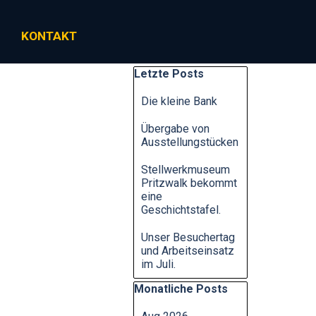
KONTAKT
▼
Block überspringen Letzte Posts
Letzte Posts
Die kleine Bank
Übergabe von
Ausstellungstücken
Stellwerkmuseum
Pritzwalk bekommt
eine
Geschichtstafel.
Unser Besuchertag
und Arbeitseinsatz
im Juli.
Block überspringen Monatliche Posts
Monatliche Posts