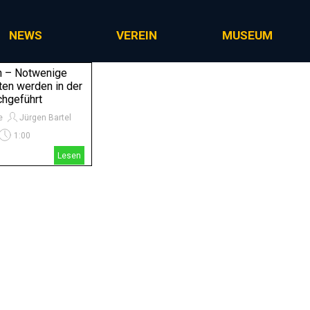
Menü überspringen
NEWS
VEREIN
MUSEUM
n – Notwenige
en werden in der
chgeführt
e
Jürgen Bartel
1:00
Lesen