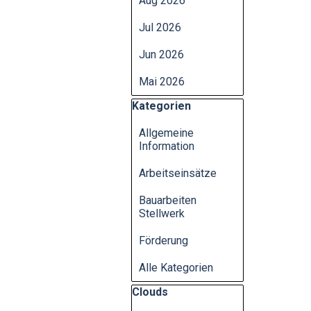
Aug 2026
Jul 2026
Jun 2026
Mai 2026
Block überspringen Kategorien
Kategorien
Allgemeine
Information
Arbeitseinsätze
Bauarbeiten
Stellwerk
Förderung
Alle Kategorien
Block überspringen Clouds
Clouds