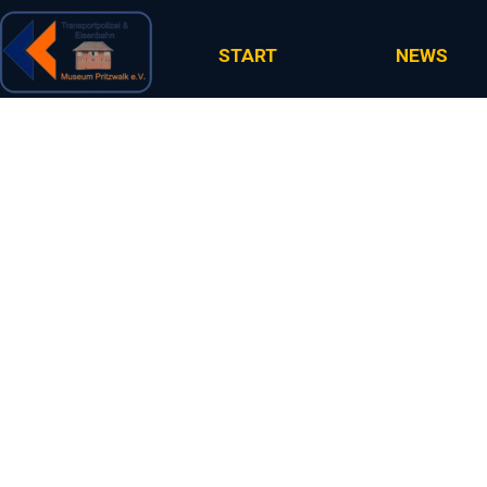
Direkt zum Seiteninhalt
START
NEWS
Transportpol
P
St